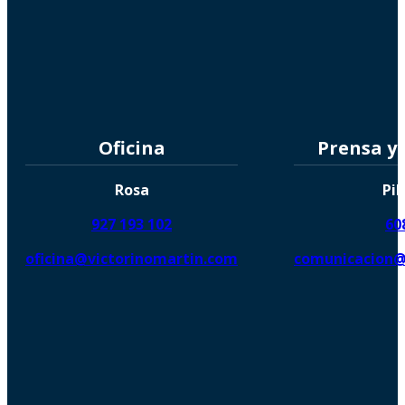
Oficina
Prensa y
Rosa
Pil
927 193 102
60
oficina@victorinomartin.com
comunicacion@