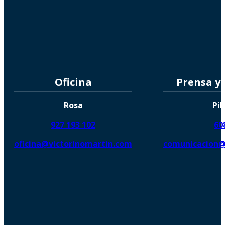
Oficina
Prensa y
Rosa
Pil
927 193 102
60
oficina@victorinomartin.com
comunicacion@