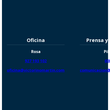
Oficina
Prensa y
Rosa
Pil
927 193 102
60
oficina@victorinomartin.com
comunicacion@