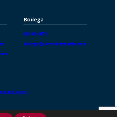
Bodega
608 014 878
om
bodega@victorinomartin.com
.com
nomartin.com
ng DigitalGrowthⓇ