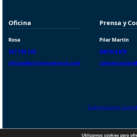
Oficina
Prensa y C
Rosa
Pilar Martín
927 193 102
608 014 878
oficina@victorinomartin.com
comunicacion@
Subvenciones conced
© 2026 Copyright © | Victorin
Utilizamos cookies para ofr