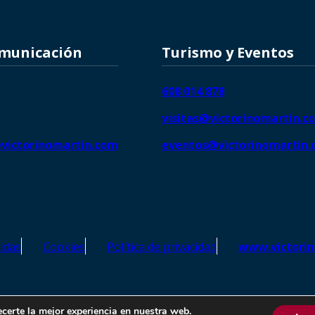
omunicación
Turismo y Eventos
608 014 878
visitas@victorinomartin.c
victorinomartin.com
eventos@victorinomartin
idas
Cookies
Política de privacidad
www.victori
o Martín – Todos los derechos reservados | SEO de
Agencia Marketi
ecerte la mejor experiencia en nuestra web.