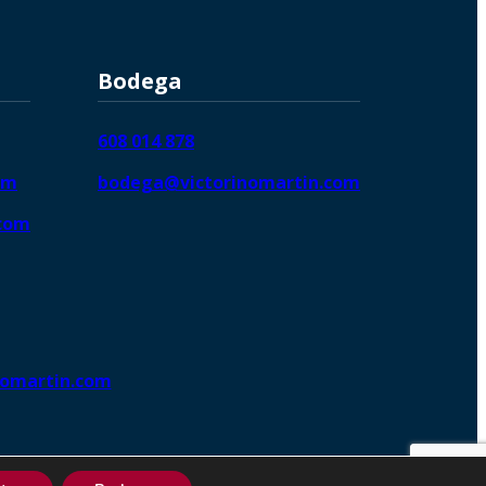
Bodega
608 014 878
om
bodega@victorinomartin.com
.com
nomartin.com
ng DigitalGrowthⓇ