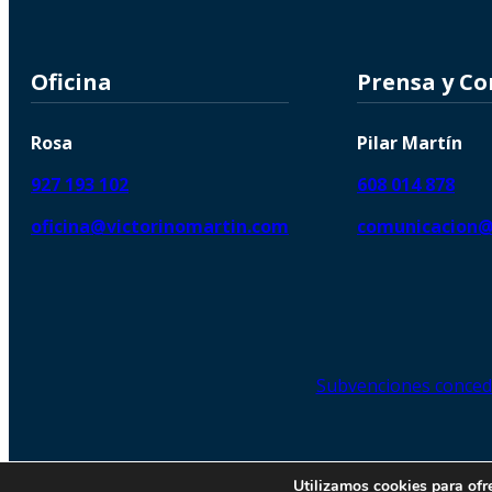
Oficina
Prensa y C
Rosa
Pilar Martín
927 193 102
608 014 878
oficina@victorinomartin.com
comunicacion@
Subvenciones conced
© 2026 Copyright © | Victorin
Utilizamos cookies para ofr