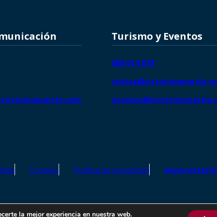
omunicación
Turismo y Eventos
608 014 878
visitas@victorinomartin.c
victorinomartin.com
eventos@victorinomartin
idas
Cookies
Política de privacidad
www.victori
o Martín – Todos los derechos reservados | SEO de
Agencia Marketi
ecerte la mejor experiencia en nuestra web.