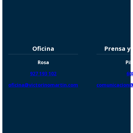
Oficina
Prensa y
Rosa
Pil
927 193 102
60
oficina@victorinomartin.com
comunicacion@