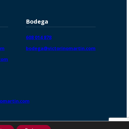
Bodega
608 014 878
om
bodega@victorinomartin.com
.com
nomartin.com
ng DigitalGrowthⓇ