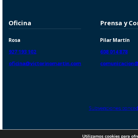
Oficina
Prensa y C
Rosa
Pilar Martín
927 193 102
608 014 878
oficina@victorinomartin.com
comunicacion@
Subvenciones conced
© 2026 Copyright © | Victorin
Utilizamos cookies para ofr