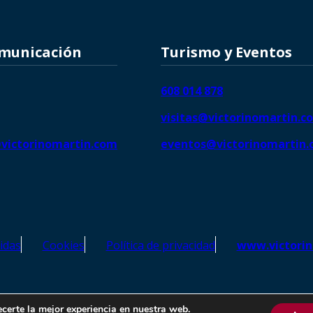
omunicación
Turismo y Eventos
608 014 878
visitas@victorinomartin.c
victorinomartin.com
eventos@victorinomartin
idas
Cookies
Política de privacidad
www.victori
o Martín – Todos los derechos reservados | SEO de
Agencia Marketi
ecerte la mejor experiencia en nuestra web.