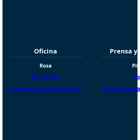
Oficina
Prensa y
Rosa
Pil
927 193 102
60
oficina@victorinomartin.com
comunicacion@