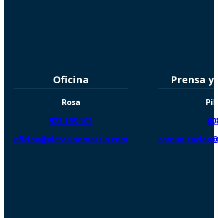
Oficina
Prensa y
Rosa
Pil
927 193 102
60
oficina@victorinomartin.com
comunicacion@