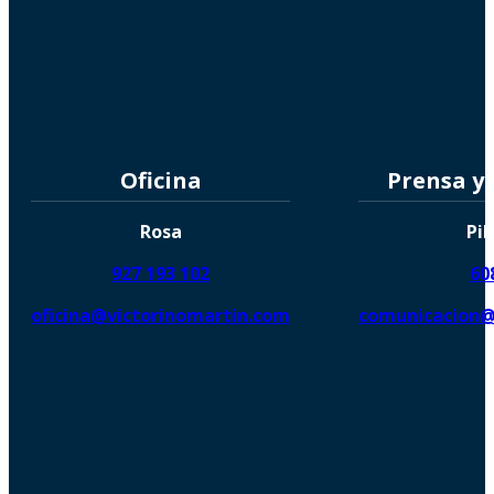
Oficina
Prensa y
Rosa
Pil
927 193 102
60
oficina@victorinomartin.com
comunicacion@