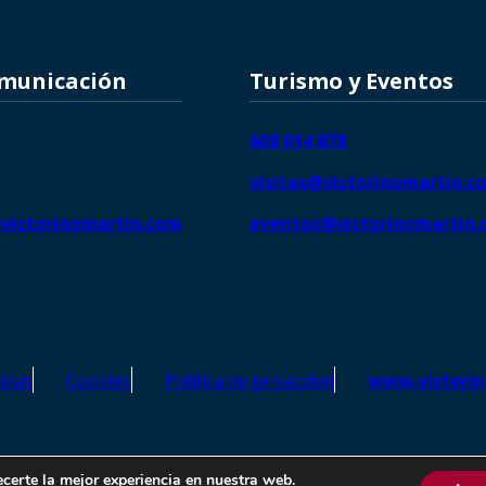
omunicación
Turismo y Eventos
608 014 878
visitas@victorinomartin.c
victorinomartin.com
eventos@victorinomartin
idas
Cookies
Política de privacidad
www.victori
o Martín – Todos los derechos reservados | SEO de
Agencia Marketi
ecerte la mejor experiencia en nuestra web.