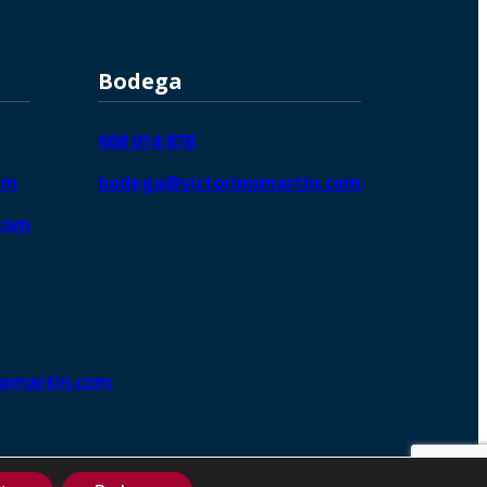
Bodega
608 014 878
om
bodega@victorinomartin.com
.com
nomartin.com
ng DigitalGrowthⓇ