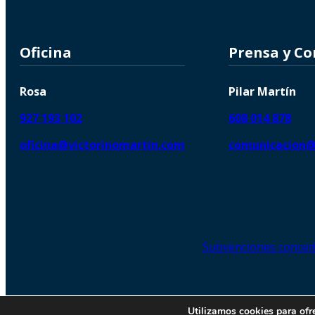
Oficina
Prensa y C
Rosa
Pilar Martín
927 193 102
608 014 878
oficina@victorinomartin.com
comunicacion@
Subvenciones conced
© 2026 Copyright © | Victorin
Utilizamos cookies para ofr