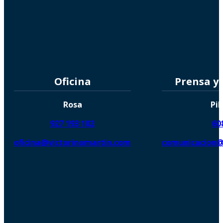
Oficina
Prensa y
Rosa
Pil
927 193 102
60
oficina@victorinomartin.com
comunicacion@