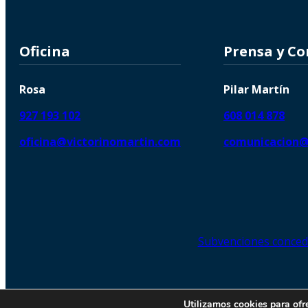
Oficina
Prensa y C
Rosa
Pilar Martín
927 193 102
608 014 878
oficina@victorinomartin.com
comunicacion@
Subvenciones conced
© 2026 Copyright © | Victorin
Utilizamos cookies para ofr