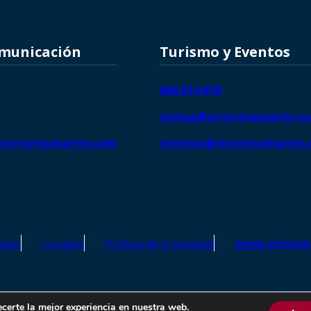
omunicación
Turismo y Eventos
608 014 878
visitas@victorinomartin.c
victorinomartin.com
eventos@victorinomartin
idas
Cookies
Política de privacidad
www.victori
o Martín – Todos los derechos reservados | SEO de
Agencia Marketi
ecerte la mejor experiencia en nuestra web.