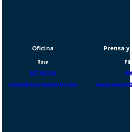
Oficina
Prensa y
Rosa
Pil
927 193 102
60
oficina@victorinomartin.com
comunicacion@