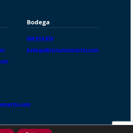
Bodega
608 014 878
om
bodega@victorinomartin.com
.com
nomartin.com
ng DigitalGrowthⓇ