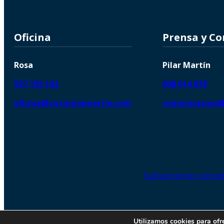
Oficina
Prensa y C
Rosa
Pilar Martín
927 193 102
608 014 878
oficina@victorinomartin.com
comunicacion@
Subvenciones conced
© 2026 Copyright © | Victorin
Utilizamos cookies para ofr