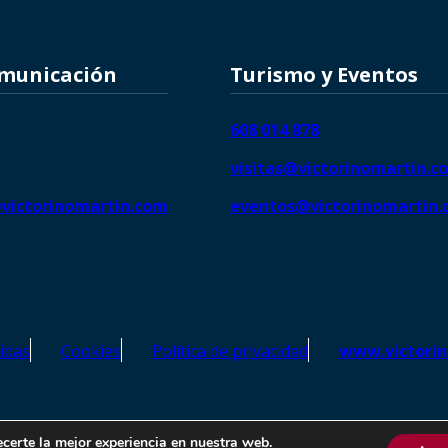
omunicación
Turismo y Eventos
608 014 878
visitas@victorinomartin.c
victorinomartin.com
eventos@victorinomartin
idas
Cookies
Política de privacidad
www.victori
o Martín – Todos los derechos reservados | SEO de
Agencia Marketi
ecerte la mejor experiencia en nuestra web.