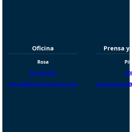
Oficina
Prensa y
Rosa
Pil
927 193 102
60
oficina@victorinomartin.com
comunicacion@