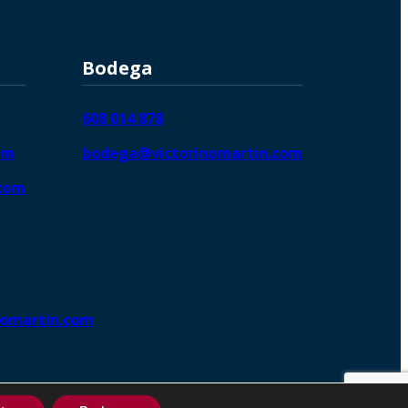
Bodega
608 014 878
om
bodega@victorinomartin.com
.com
nomartin.com
ng DigitalGrowthⓇ