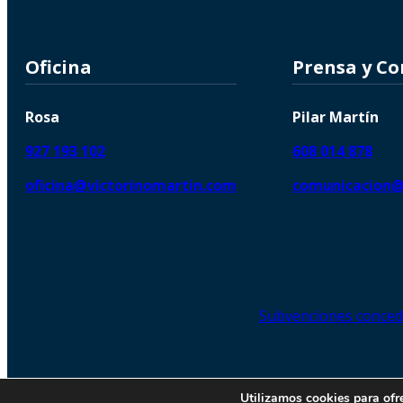
Oficina
Prensa y C
Rosa
Pilar Martín
927 193 102
608 014 878
oficina@victorinomartin.com
comunicacion@
Subvenciones conced
© 2026 Copyright © | Victorin
Utilizamos cookies para ofr