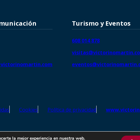
omunicación
Turismo y Eventos
608 014 878
visitas@victorinomartin.c
victorinomartin.com
eventos@victorinomartin
idas
Cookies
Política de privacidad
www.victori
o Martín – Todos los derechos reservados | SEO de
Agencia Marketi
ecerte la mejor experiencia en nuestra web.