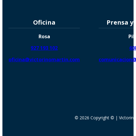
Oficina
Prensa y
Rosa
Pil
927 193 102
60
oficina@victorinomartin.com
comunicacion@
© 2026 Copyright © | Victorin