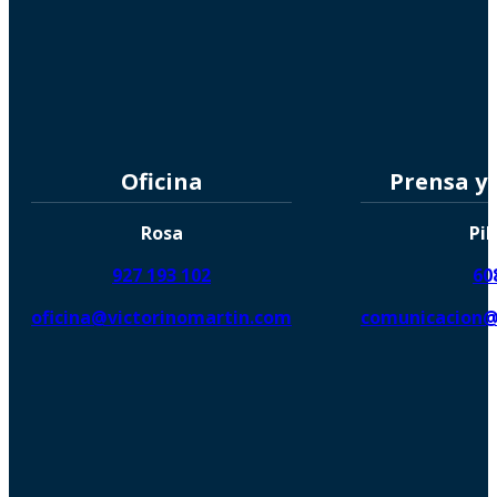
Oficina
Prensa y
Rosa
Pil
927 193 102
60
oficina@victorinomartin.com
comunicacion@