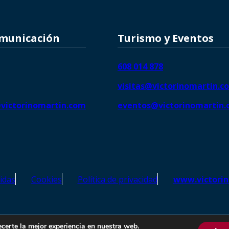
omunicación
Turismo y Eventos
608 014 878
visitas@victorinomartin.c
victorinomartin.com
eventos@victorinomartin
idas
Cookies
Política de privacidad
www.victori
o Martín – Todos los derechos reservados | SEO de
Agencia Marketi
ecerte la mejor experiencia en nuestra web.