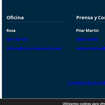
Oficina
Prensa y C
Rosa
Pilar Martín
927 193 102
608 014 878
oficina@victorinomartin.com
comunicacion@
Subvenciones conced
© 2026 Copyright © | Victorin
Utilizamos cookies para ofr