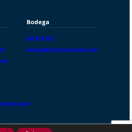
Bodega
608 014 878
om
bodega@victorinomartin.com
.com
nomartin.com
ng DigitalGrowthⓇ