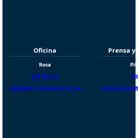
Oficina
Prensa y
Rosa
Pil
927 193 102
60
oficina@victorinomartin.com
comunicacion@