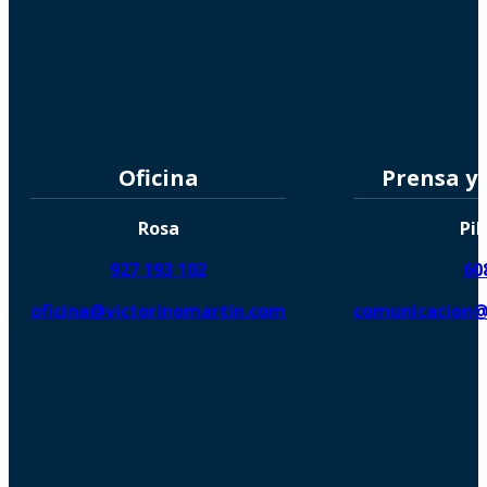
Oficina
Prensa y
Rosa
Pil
927 193 102
60
oficina@victorinomartin.com
comunicacion@