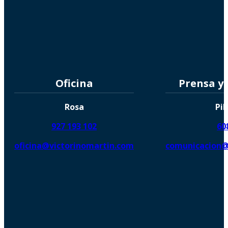
Oficina
Prensa y
Rosa
Pil
927 193 102
60
oficina@victorinomartin.com
comunicacion@