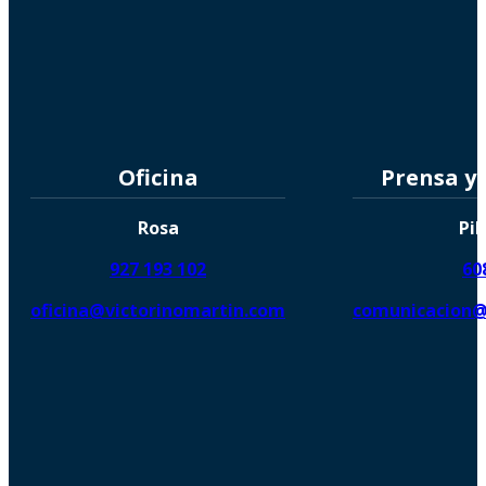
Oficina
Prensa y
Rosa
Pil
927 193 102
60
oficina@victorinomartin.com
comunicacion@