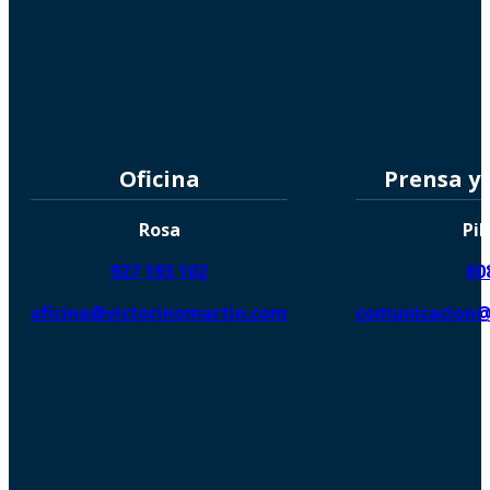
Oficina
Prensa y
Rosa
Pil
927 193 102
60
oficina@victorinomartin.com
comunicacion@