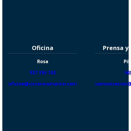
Oficina
Prensa y
Rosa
Pil
927 193 102
60
oficina@victorinomartin.com
comunicacion@