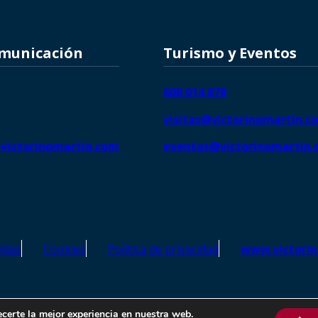
omunicación
Turismo y Eventos
608 014 878
visitas@victorinomartin.c
victorinomartin.com
eventos@victorinomartin
idas
Cookies
Política de privacidad
www.victori
o Martín – Todos los derechos reservados | SEO de
Agencia Marketi
ecerte la mejor experiencia en nuestra web.