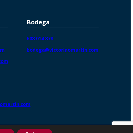
Bodega
608 014 878
om
bodega@victorinomartin.com
.com
nomartin.com
ng DigitalGrowthⓇ