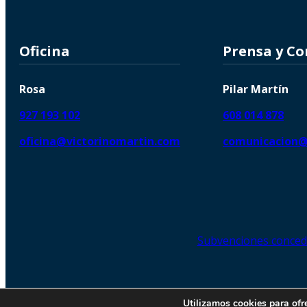
Oficina
Prensa y C
Rosa
Pilar Martín
927 193 102
608 014 878
oficina@victorinomartin.com
comunicacion@
Subvenciones conced
© 2026 Copyright © | Victorin
Utilizamos cookies para ofr