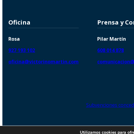
Oficina
Prensa y C
Rosa
Pilar Martín
927 193 102
608 014 878
oficina@victorinomartin.com
comunicacion@
Subvenciones conced
© 2026 Copyright © | Victorin
Utilizamos cookies para ofr