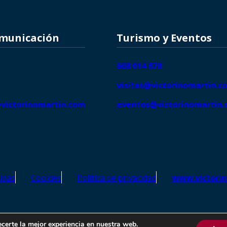
omunicación
Turismo y Eventos
608 014 878
visitas@victorinomartin.c
victorinomartin.com
eventos@victorinomartin
idas
Cookies
Política de privacidad
www.victori
o Martín – Todos los derechos reservados | SEO de
Agencia Marketi
ecerte la mejor experiencia en nuestra web.