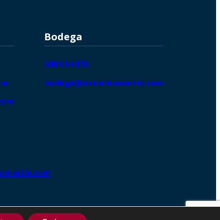
Bodega
608 014 878
om
bodega@victorinomartin.com
.com
nomartin.com
ng DigitalGrowthⓇ