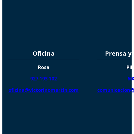
Oficina
Prensa y
Rosa
Pil
927 193 102
60
oficina@victorinomartin.com
comunicacion@