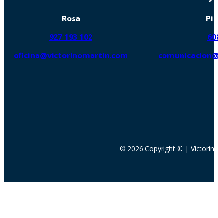
Rosa
Pil
927 193 102
60
oficina@victorinomartin.com
comunicacion@
© 2026 Copyright © | Victorin