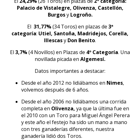
El
24,29%
(26 Toros) en plazas de
2º categoría:
Palacio de Vistalegre, Olivenza, Castellón,
Burgos
y
Logroño.
El
31,77%
(34 Toros) en plazas de
3ª
categoría
:
Utiel, Santoña, Madridejos, Corella,
Illescas
y
Don Benito
.
El
3,7%
(4 Novillos) en Plazas de
4º Categoría
. Una
novillada picada en
Algemesí.
Datos importantes a destacar:
Desde el año 2012 no lidiábamos en
Nimes
,
volvemos después de 6 años.
Desde el año 2006 no lidiábamos una corrida
completa en
Olivenza,
ya que la última fue en
el 2010 con un Toro para Miguel Ángel Perera
y este año el festejo ha sido un mano a mano
con tres ganaderías diferentes, nuestra
ganadería lidió dos Toros.