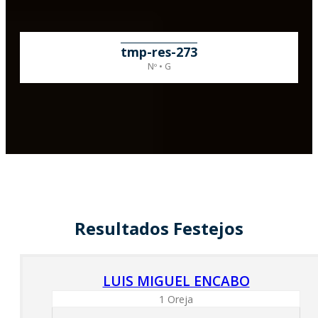
tmp-res-273
Nº • G
Resultados Festejos
LUIS MIGUEL ENCABO
1 Oreja