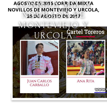
CORRIDA MIXTA
AGOSTO DE 2016 CORRIDA MIXTA
NOVILLOS DE MONTEVIEJO Y URCOLA,
NOVILLOS DE
26 DE AGOSTO DE 2017
MONTEVIEJO Y
URCOLA