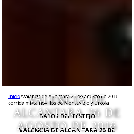
Inicio
/
Valencia de Alcántara 26 de agosto de 2016
VALENCIA DE
corrida mixta novillos de Monteviejo y Urcola
ALCÁNTARA 26 DE
DATOS DEL FESTEJO
AGOSTO DE 2016
VALENCIA DE ALCÁNTARA 26 DE