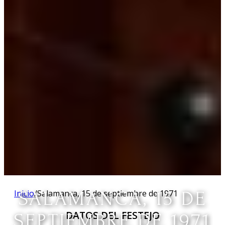
Inicio
SALAMANCA, 15 DE
/
Salamanca, 15 de septiembre de 1971
DATOS DEL FESTEJO
SEPTIEMBRE DE 1971