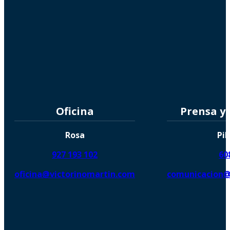
Oficina
Prensa y
Rosa
Pil
927 193 102
60
oficina@victorinomartin.com
comunicacion@