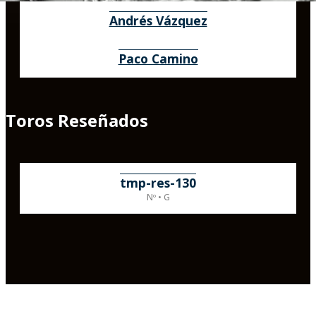
Andrés Vázquez
Paco Camino
Toros Reseñados
tmp-res-130
Nº • G