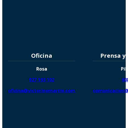
Oficina
Prensa y
Rosa
Pil
927 193 102
60
oficina@victorinomartin.com
comunicacion@