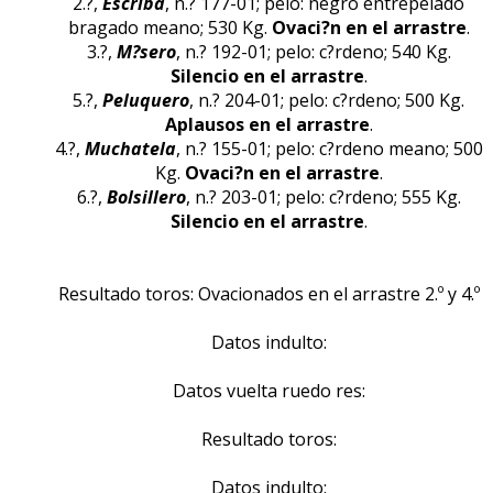
2.?,
Escriba
, n.? 177-01; pelo: negro entrepelado
bragado meano; 530 Kg.
Ovaci?n en el arrastre
.
3.?,
M?sero
, n.? 192-01; pelo: c?rdeno; 540 Kg.
Silencio en el arrastre
.
5.?,
Peluquero
, n.? 204-01; pelo: c?rdeno; 500 Kg.
Aplausos en el arrastre
.
4.?,
Muchatela
, n.? 155-01; pelo: c?rdeno meano; 500
Kg.
Ovaci?n en el arrastre
.
6.?,
Bolsillero
, n.? 203-01; pelo: c?rdeno; 555 Kg.
Silencio en el arrastre
.
Resultado toros: Ovacionados en el arrastre 2.º y 4.º
Datos indulto:
Datos vuelta ruedo res:
Resultado toros:
Datos indulto: