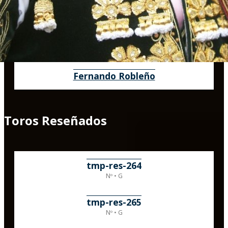
Fernando Robleño
Toros Reseñados
tmp-res-264
Nº • G
tmp-res-265
Nº • G