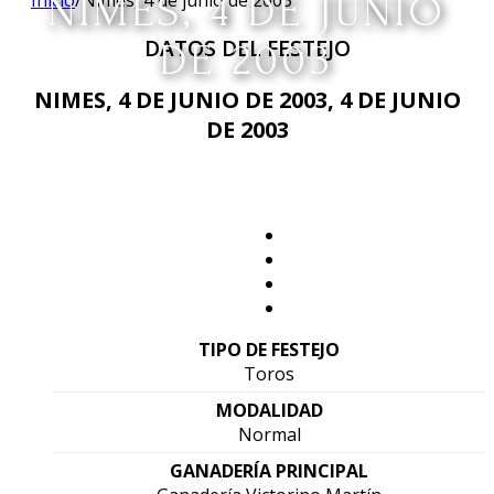
Inicio
NIMES, 4 DE JUNIO
/
Nimes, 4 de junio de 2003
DATOS DEL FESTEJO
DE 2003
NIMES, 4 DE JUNIO DE 2003, 4 DE JUNIO
DE 2003
TIPO DE FESTEJO
Toros
MODALIDAD
Normal
GANADERÍA PRINCIPAL