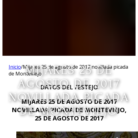
Inicio
/
Mijares 25 de agosto de 2017 novillada picada
MIJARES 25 DE
de Monteviejo
AGOSTO DE 2017
DATOS DEL FESTEJO
NOVILLADA PICADA
MIJARES 25 DE AGOSTO DE 2017
DE MONTEVIEJO
NOVILLADA PICADA DE MONTEVIEJO,
25 DE AGOSTO DE 2017