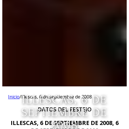
Inicio
/
Illescas, 6 de septiembre de 2008
ILLESCAS, 6 DE
DATOS DEL FESTEJO
SEPTIEMBRE DE
2008
ILLESCAS, 6 DE SEPTIEMBRE DE 2008, 6