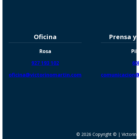
Oficina
Prensa y
Rosa
Pil
927 193 102
60
oficina@victorinomartin.com
comunicacion@
© 2026 Copyright © | Victorin