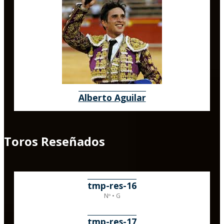
Alberto Aguilar
Toros Reseñados
tmp-res-16
Nº • G
tmp-res-17