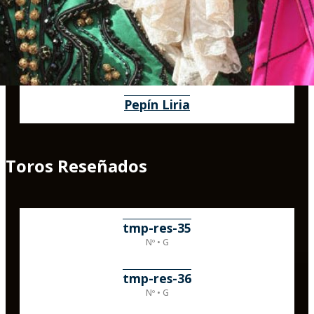
Pepín Liria
Toros Reseñados
tmp-res-35
Nº • G
tmp-res-36
Nº • G