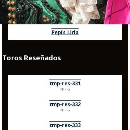
Pepín Liria
Toros Reseñados
tmp-res-331
Nº • G
tmp-res-332
Nº • G
tmp-res-333