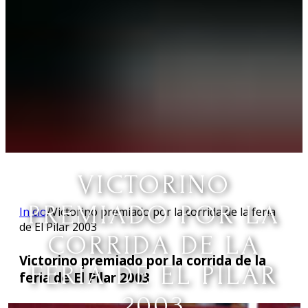
VICTORINO
PREMIADO POR LA
Inicio
/
Victorino premiado por la corrida de la feria
de El Pilar 2003
CORRIDA DE LA
Victorino premiado por la corrida de la
FERIA DE EL PILAR
feria de El Pilar 2003
2003