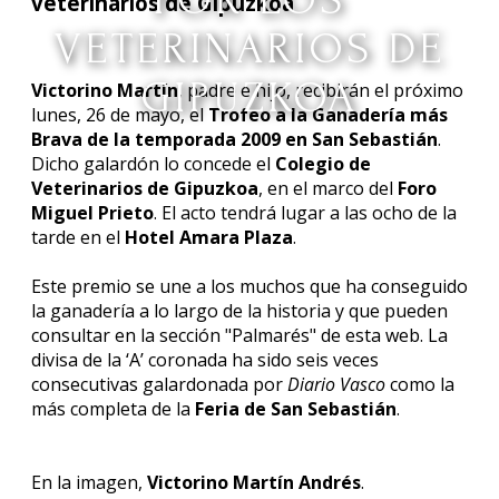
POR LOS
veterinarios de Gipuzkoa
VETERINARIOS DE
GIPUZKOA
Victorino Martín
, padre e hijo, recibirán el próximo
lunes, 26 de mayo, el
Trofeo a la Ganadería más
Brava de la temporada 2009 en San Sebastián
.
Dicho galardón lo concede el
Colegio de
Veterinarios de Gipuzkoa
, en el marco del
Foro
Miguel Prieto
. El acto tendrá lugar a las ocho de la
tarde en el
Hotel Amara Plaza
.
Este premio se une a los muchos que ha conseguido
la ganadería a lo largo de la historia y que pueden
consultar en la sección "Palmarés" de esta web. La
divisa de la ‘A’ coronada ha sido seis veces
consecutivas galardonada por
Diario Vasco
como la
más completa de la
Feria de San Sebastián
.
En la imagen,
Victorino Martín Andrés
.