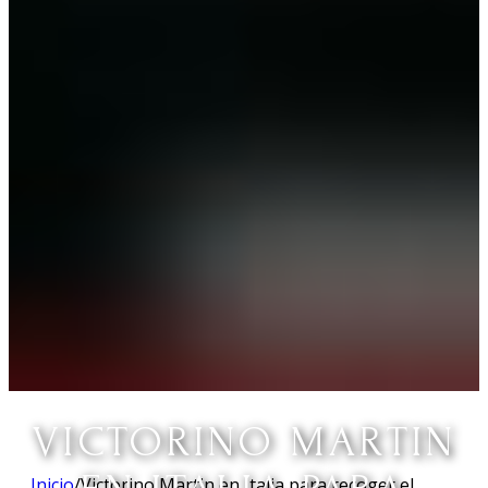
VICTORINO MARTIN
Inicio
/
Victorino Martin en Italia para recoger el