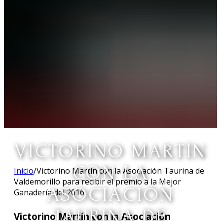
VICTORINO MARTÍN
CON LA
Inicio
/
Victorino Martín con la Asociación Taurina de
Valdemorillo para recibir el premio a la Mejor
ASOCIACIÓN
Ganadería del 2016.
TAURINA DE
Victorino Martín con la Asociación