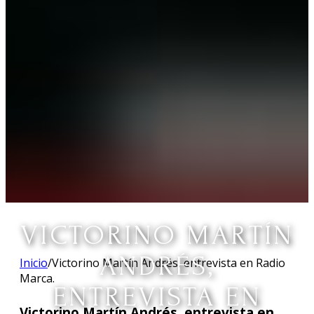
VICTORINO MARTÍN
ANDRÉS,
Inicio
/
Victorino Martín Andrés, entrevista en Radio
Marca.
ENTREVISTA EN
Victorino Martín Andrés, entrevista en