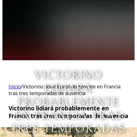
VICTORINO
LIDIARÁ
Inicio
/
Victorino lidiará probablemente en Francia
tras tres temporadas de ausencia
PROBABLEMENTE
Victorino lidiará probablemente en
EN FRANCIA TRAS
Francia tras tres temporadas de ausencia
TRES TEMPORADAS