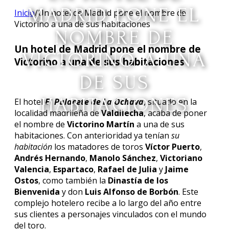
MADRID PONE EL
Inicio
/
Un hotel de Madrid pone el nombre de
Victorino a una de sus habitaciones
NOMBRE DE
Un hotel de Madrid pone el nombre de
VICTORINO A UNA
Victorino a una de sus habitaciones
DE SUS
HABITACIONES
El hotel
El Palacete de La Ochava
, situado en la
localidad madrileña de
Valdilecha
, acaba de poner
el nombre de
Victorino Martín
a una de sus
habitaciones. Con anterioridad ya tenían
su
habitación
los matadores de toros
Víctor Puerto
,
Andrés Hernando
,
Manolo Sánchez
,
Victoriano
Valencia
,
Espartaco
,
Rafael de Julia
y
Jaime
Ostos
, como también la
Dinastía de los
Bienvenida
y don
Luis Alfonso de Borbón
. Este
complejo hotelero recibe a lo largo del año entre
sus clientes a personajes vinculados con el mundo
del toro.